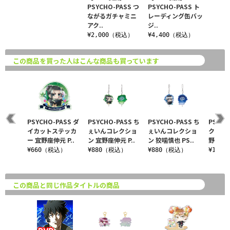
PSYCHO-PASS つ
PSYCHO-PASS ト
ながるガチャミニ
レーディング缶バッ
アク..
ジ..
¥2,000（税込）
¥4,400（税込）
この商品を買った人はこんな商品も買っています
PSYCHO-PASS ダ
PSYCHO-PASS ち
PSYCHO-PASS ち
PSYCH
イカットステッカ
ぇいんコレクショ
ぇいんコレクショ
クリル
ー 宜野座伸元 P..
ン 宜野座伸元 P..
ン 狡噛慎也 PS..
野座伸元 
¥660（税込）
¥880（税込）
¥880（税込）
¥1,4
この商品と同じ作品タイトルの商品