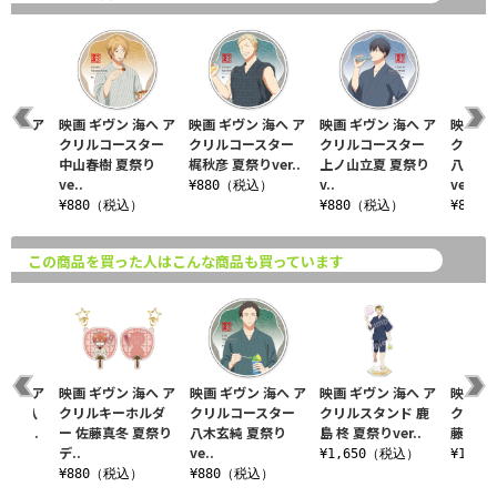
 海へ ア
映画 ギヴン 海へ ア
映画 ギヴン 海へ ア
映画 ギヴン 海へ ア
映画 ギ
スター
クリルコースター
クリルコースター
クリルコースター
クリル
夏祭り
中山春樹 夏祭り
梶秋彦 夏祭りver..
上ノ山立夏 夏祭り
八木玄
ve..
v..
ve..
¥880（税込）
込）
¥880（税込）
¥880（税込）
¥880
この商品を買った人はこんな商品も買っています
 海へ ア
映画 ギヴン 海へ ア
映画 ギヴン 海へ ア
映画 ギヴン 海へ ア
映画 ギ
ンド 八
クリルキーホルダ
クリルコースター
クリルスタンド 鹿
クリル
りve..
ー 佐藤真冬 夏祭り
八木玄純 夏祭り
島 柊 夏祭りver..
藤 真冬 
デ..
ve..
税込）
¥1,650（税込）
¥1,6
¥880（税込）
¥880（税込）