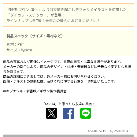
『映画 ギヴン 海へ 』より浴衣描き起こしデフォルメイラストを使用した
「ダイカットステッカー」が登場！
ラインナップは全7種！是非この機会にお迎えください！
製品スペック（サイズ・素材など）
素材：PET
サイズ：約8cm
商品の写真および画像はイメージです。実際の商品とは異なる場合があります。
メーカーの都合により、商品のデザイン・仕様・発売日などは予告なく変更となる場
合があります。
商品の詳細につきましては、各メーカー様にお問い合わせください。
画像・テキストの無断転載、及びそれに準ずる行為を一切禁止いたします。
©キヅナツキ・新書館／ギヴン製作委員会
「いいね」と思ったら友達に共有！
4543815219114 / 250626-47