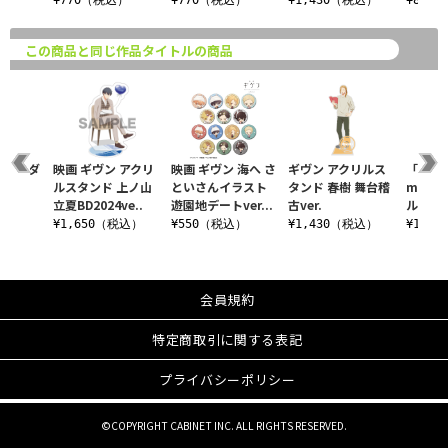
込）
¥770（税込）
¥770（税込）
¥1,430（税込）
¥880
この商品と同じ作品タイトルの商品
 海へ ダ
映画 ギヴン アクリ
映画 ギヴン 海へ さ
ギヴン アクリルス
「映画 
テッカ
ルスタンド 上ノ山
といさんイラスト
タンド 春樹 舞台稽
mix
夏祭り
立夏BD2024ve..
遊園地デートver...
古ver.
ルダー g
¥1,650（税込）
¥550（税込）
¥1,430（税込）
¥1,6
込）
会員規約
特定商取引に関する表記
プライバシーポリシー
©COPYRIGHT CABINET INC. ALL RIGHTS RESERVED.