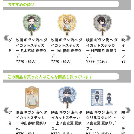
おすすめの商品
 海へ ダ
映画 ギヴン 海へ ダ
映画 ギヴン 海へ ダ
映画 ギヴン 海へ ダ
映画 ギ
テッカ
イカットステッカ
イカットステッカ
イカットステッカ
イカッ
夏祭りデ
ー 八木玄純 夏祭り
ー 中山春樹 夏祭り
ー 村田雨月 夏祭り
ー 梶秋
デ..
デ..
デ..
フ..
込）
¥770（税込）
¥770（税込）
¥770（税込）
¥770
この商品を買った人はこんな商品も買っています
 海へ ア
映画 ギヴン 海へ ダ
映画 ギヴン 海へ ダ
映画 ギヴン 海へ ア
映画 ギ
ホルダ
イカットステッカ
イカットステッカ
クリルスタンド 上
クリル
夏 夏祭
ー 中山春樹 夏祭り
ー 上ノ山立夏 夏祭
ノ山立夏 夏祭りデ
ー 佐藤
v..
り..
フ..
デ..