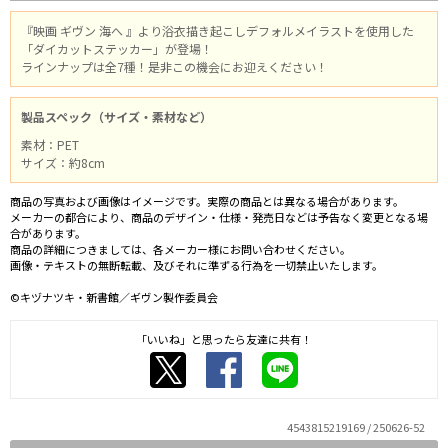
『映画 ギヴン 海へ 』より浴衣描き起こしデフォルメイラストを使用した
「ダイカットステッカー」が登場！
ラインナップは全7種！是非この機会にお迎えください！
製品スペック（サイズ・素材など）
素材：PET
サイズ：約8cm
商品の写真および画像はイメージです。実際の商品とは異なる場合があります。
メーカーの都合により、商品のデザイン・仕様・発売日などは予告なく変更となる場
合があります。
商品の詳細につきましては、各メーカー様にお問い合わせください。
画像・テキストの無断転載、及びそれに準ずる行為を一切禁止いたします。
©キヅナツキ・新書館／ギヴン製作委員会
「いいね」と思ったら友達に共有！
4543815219169 / 250626-52