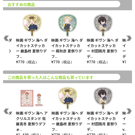
おすすめの商品
 海へ ダ
映画 ギヴン 海へ ダ
映画 ギヴン 海へ ダ
映画 ギヴン 海へ ダ
映画 ギ
テッカ
イカットステッカ
イカットステッカ
イカットステッカ
イカッ
 夏祭り
ー 鹿島柊 夏祭りデ
ー 梶秋彦 夏祭りデ
ー 村田雨月 夏祭り
ー 中山
フ..
フ..
デ..
デ..
込）
¥770（税込）
¥770（税込）
¥770（税込）
¥770
この商品を買った人はこんな商品も買っています
 海へ ダ
映画 ギヴン 海へ ア
映画 ギヴン 海へ ダ
映画 ギヴン 海へ ダ
映画 ギ
テッカ
クリルスタンド 佐
イカットステッカ
イカットステッカ
イカッ
夏祭り
藤真冬 夏祭りデフ
ー 鹿島柊 夏祭りデ
ー 村田雨月 夏祭り
ー 八木
ォ..
フ..
デ..
v..