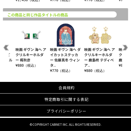
込）
¥1,430（税込）
¥770（税込）
¥770（税込）
¥770
この商品と同じ作品タイトルの商品
 海へ
映画 ギヴン 海へ ア
映画 ギヴン 海へ ダ
映画 ギヴン 海へ ア
映画 ギ
る〉 ど
クリルキーホルダ
イカットステッカ
クリルキーホルダ
クリル
アクリル
ー 梶秋彦
ー 佐藤真冬 ウィン
ー 鹿島柊 テディベ
鹿島柊 夏
タ..
ア..
¥880（税込）
¥880
税込）
¥770（税込）
¥880（税込）
会員規約
特定商取引に関する表記
プライバシーポリシー
©COPYRIGHT CABINET INC. ALL RIGHTS RESERVED.