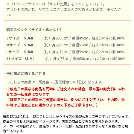
※プリントデザインには「かすれ処理」をほどこしています。
プリントの剥がれ、削れではございませんのであらかじめご了承くださ
い。
製品スペック（サイズ・素材など）
Sサイズ
SUMI
（約）身丈65cm / 身幅49cm / 袖丈19cm / 綿100％
Mサイズ
SUMI
（約）身丈69cm / 身幅52cm / 袖丈20cm / 綿100％
Lサイズ
SUMI
（約）身丈73cm / 身幅55cm / 袖丈22cm / 綿100％
XLサイズ
SUMI
（約）身丈77cm / 身幅58cm / 袖丈24cm / 綿100％
予約商品に関するご注意
◇こちらの商品は、販売後～1週間程度での発送となります。
◇販売日の異なる商品を同時にご注文された場合、最も遅い販売日にあわ
せての一括発送になります。
（販売日ごとの配送をご希望の場合は、別々にご注文下さい。その際、送
料等はご注文ごとに掛かりますので予めご了承下さい。）
縫製製品は特性上、製品ごとに仕上がりサイズや縫製位置に若干のずれがございます。
商品の写真および画像はイメージです。実際の商品とは異なる場合があります。
メーカーの都合により、商品のデザイン・仕様・発売日などは予告なく変更となる場
合があります。