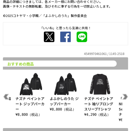
商品の詳細につきましては、各メーカー様にお問い合わせください。
画像・テキストの無断転載、及びそれに準ずる行為を一切禁止いたします。
©2025コトヤマ・小学館／「よふかしのうた」製作委員会
「いいね」と思ったら友達に共有！
4549970461061 / 1145-2518
おすすめの商品
＆ 鶯餡
ナズナ ペイントア
よふかしのうた ジ
ナズナ ペイントア
「CALL
ート ジップパーカ
ップパーカー
ート 袖リブロング
NIGHT
ー
スリーブTシャツ
Seas
税込）
¥8,800（税込）
ナ..
¥8,800（税込）
¥4,290（税込）
¥6,9