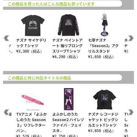
この商品を買った人はこんな商品も買っています
うた
ナズナ サイケデリ
ナズナ ペイントア
七草ナズナ
ネオン
 Tシャツ
ック Tシャツ
ート 袖リブロング
「Season2」アク
ナ Tシ
ウィー..
スリーブTシャツ
リルスタンド
¥3,300（税込）
¥3,1
税込）
¥4,290（税込）
¥1,650（税込）
この商品と同じ作品タイトルの商品
＆ 鶯餡
TVアニメ「よふか
よふかしのうた
ナズナ レコードジ
TVア
しのうた Season
Season2 ハイレゾ
ャケット ビッグシ
しのう
２」リフレクター
ファイバ―フェイ
ルエットTシャツ
Seas
税込）
バン..
スタ..
ろし 七
¥3,850（税込）
¥1,529（税込）
¥2,750（税込）
¥1,9