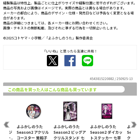
縫製製品は特性上、製品ごとに仕上がりサイズや縫製位置に若干のずれがございます。
商品の写真および画像はイメージです。実際の商品とは異なる場合があります。
メーカーの都合により、商品のデザイン・仕様・発売日などは予告なく変更となる場
合があります。
商品の詳細につきましては、各メーカー様にお問い合わせください。
画像・テキストの無断転載、及びそれに準ずる行為を一切禁止いたします。
©2025コトヤマ・小学館／「よふかしのうた」製作委員会
「いいね」と思ったら友達に共有！
4543815220882 / 250925-13
この商品を買った人はこんな商品も買っています
うた
よふかしのうた
よふかしのうた
よふかしのうた
よふか
 缶バッジ
Season2 アクリル
Season2 ビッグア
Season2 ダイカッ
Seas
ウィー..
コースター 鶯餡子
クリルスタンド 七
トステッカー 七草
クルキ