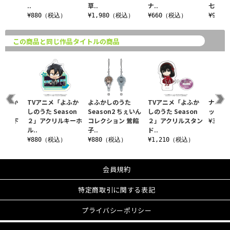
..
草..
ナ..
七..
込）
¥880（税込）
¥1,980（税込）
¥660（税込）
¥990
この商品と同じ作品タイトルの商品
『よふか
TVアニメ「よふか
よふかしのうた
TVアニメ「よふか
ナズナ
しのうた Season
Season2 ちぇいん
しのうた Season
ック T
』描き下
２」アクリルキーホ
コレクション 鶯餡
２」アクリルスタン
¥3,3
ル..
子..
ド..
税込）
¥880（税込）
¥880（税込）
¥1,210（税込）
会員規約
特定商取引に関する表記
プライバシーポリシー