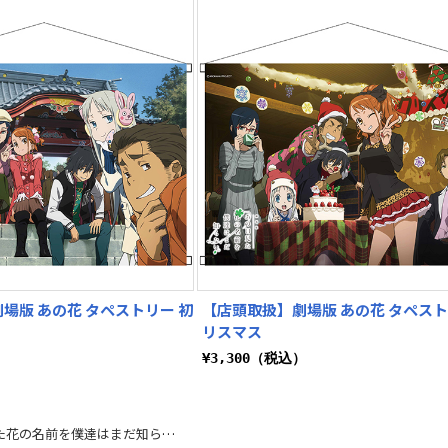
場版 あの花 タペストリー 初
【店頭取扱】劇場版 あの花 タペスト
リスマス
）
¥3,300（税込）
劇場版 あの日見た花の名前を僕達はまだ知らない。