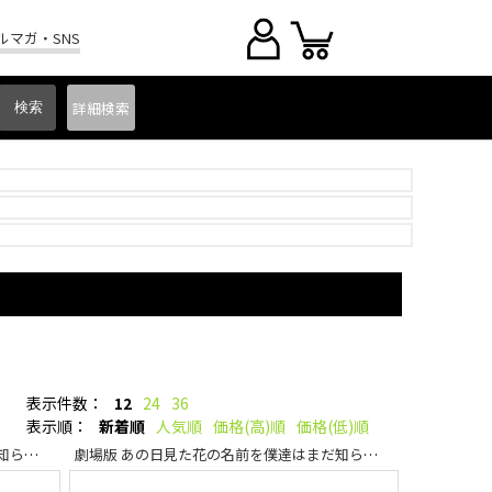
ルマガ・SNS
詳細
検索
表示件数：
12
24
36
表示順：
新着順
人気順
価格(高)順
価格(低)順
劇場版 あの日見た花の名前を僕達はまだ知らない。
劇場版 あの日見た花の名前を僕達はまだ知らない。