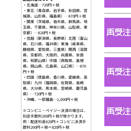
・北海道…720円＋税
・東北（青森県、岩手県、秋田県、宮
城県、山形県、福島県）…670円＋税
・関東（茨城県、栃木県、群馬県、埼
玉県、千葉県、神奈川県、山梨県、東
京都）…620円＋税
・信越（新潟県、長野県）北陸（富山
県、石川県、福井県）東海（岐阜県、
静岡県、愛知県、三重県）関西（滋賀
県、京都府、大阪府、兵庫県、奈良
県、和歌山県）中国（鳥取県、島根
県、岡山県、広島県、山口県）…670
円＋税
・四国（徳島県、香川県、愛媛県、高
知県）九州（福岡県、佐賀県、長崎
県、大分県、熊本県、宮崎県、鹿児島
県）…720円＋税
・沖縄、一部離島…1,000円＋税
※コンビニ・ペイジー決済の場合は、
別途手数料200円＋税が掛かります。
例：配送料金620円＋コンビニ決済手
数料200円＋税＝820円＋税