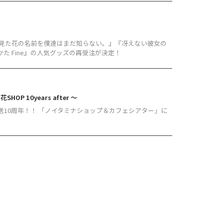
日見た花の名前を僕達はまだ知らない。』『冴えない彼女の
 Fine』の人気グッズの再受注が決定！
10years after ～
送10周年！！ 「ノイタミナショップ＆カフェシアター」に