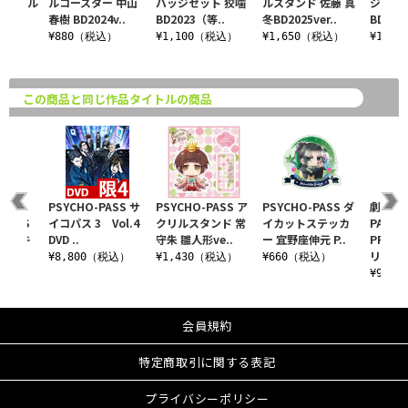
キーホル
ルコースター 中山
バッジセット 狡噛
ルスタンド 佐藤 真
ジセット
 立夏
春樹 BD2024v..
BD2023（等..
冬BD2025ver..
BD2025
¥880（税込）
¥1,100（税込）
¥1,650（税込）
¥1,1
込）
この商品と同じ作品タイトルの商品
PSYCHO-PASS サ
PSYCHO-PASS ア
PSYCHO-PASS ダ
劇場版 
-PASS
イコパス 3 Vol.4
クリルスタンド 常
イカットステッカ
PASS
 ちみキ
DVD ..
守朱 雛人形ve..
ー 宜野座伸元 P..
PROVI
リ..
¥8,800（税込）
¥1,430（税込）
¥660（税込）
税込）
¥990
会員規約
特定商取引に関する表記
プライバシーポリシー