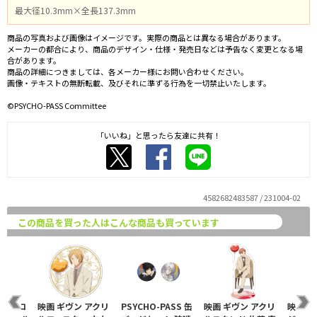
最大径10.3mm×全長137.3mm
商品の写真および画像はイメージです。実際の商品とは異なる場合があります。
メーカーの都合により、商品のデザイン・仕様・発売日などは予告なく変更となる場
合があります。
商品の詳細につきましては、各メーカー様にお問い合わせください。
画像・テキストの無断転載、及びそれに準ずる行為を一切禁止いたします。
©PSYCHO-PASS Committee
「いいね」と思ったら友達に共有！
4582682483587 / 231004-02
この商品を買った人はこんな商品も買っています
 オーロ
映画 ギヴン アクリ
PSYCHO-PASS 缶
映画 ギヴン アクリ
映画 ギ