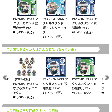
PSYCHO-PASS ア
PSYCHO-PASS ア
PSYCHO-PASS ア
クリルスタンド 宜
クリルスタンド
クリルスタンド 狡
野座伸元 PSY..
煇・ワシリー・イ
噛慎也 PSYC..
グ..
¥1,430（税込）
¥1,430（税込）
¥1,430（税込）
この商品を買った人はこんな商品も買っています
ASS ダ
【WEB取扱】
PSYCHO-PASS ア
PSYCHO-PASS ア
PSYCH
テッカ
PSYCHO-PASS つ
クリルスタンド 狡
クリルスタンド 宜
ーロラ
 P..
ながるガチャミニ
噛慎也 PSYC..
野座伸元 PSY..
ホルダー
アク..
込）
¥1,430（税込）
¥1,430（税込）
¥990
¥2,000（税込）
この商品と同じ作品タイトルの商品