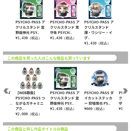
PSYCHO-PASS ア
PSYCHO-PASS ア
PSYCHO-PASS ア
クリルスタンド 宜
クリルスタンド 常
クリルスタンド
野座伸元 PSY..
守朱 PSYCH..
煇・ワシリー・イ
グ..
¥1,430（税込）
¥1,430（税込）
¥1,430（税込）
この商品を買った人はこんな商品も買っています
ASS ダ
【WEB取扱】
PSYCHO-PASS ア
PSYCHO-PASS ダ
PSYCH
テッカ
PSYCHO-PASS つ
クリルスタンド 宜
イカットステッカ
クリル
リー・..
ながるガチャミニ
野座伸元 PSY..
ー 狡噛慎也 PS..
守朱 PS
アク..
込）
¥1,430（税込）
¥660（税込）
¥1,4
¥2,000（税込）
この商品と同じ作品タイトルの商品