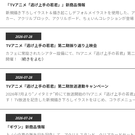
『TVアニメ「逃げ上手の若君」』新商品情報
新規描き下ろしイラスト＆描き起こしデフォルメイラストを使用した、ア
カー、アクリルブロック、アクリルボード、ちぇいんコレクションが登場！
2026-07-28
TVアニメ『逃げ上手の若君』第二期振り返り上映会
カフェに常設されたシアター設備にて、TVアニメ『逃げ上手の若君』第二
開催！ （
続きをよむ）
2026-07-28
TVアニメ『逃げ上手の若君』第二期放送連動キャンペーン
2026年7月より“ノイタミナ”枠にて放送開始のTVアニメ『逃げ上手の
す！ TV放送を記念した新規描き下ろしイラストをはじめ、コラボメニュー.
2026-07-24
『ギヴン』新商品情報
上ノ山立夏の誕生日を記念して、アクリルスタンド、クリアカードセット