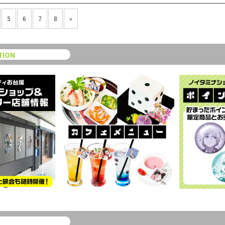
5
6
7
8
»
TION