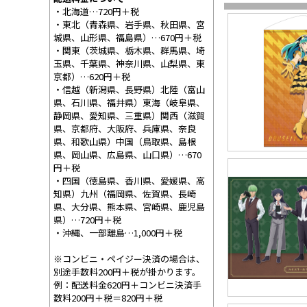
・北海道…720円＋税
・東北（青森県、岩手県、秋田県、宮
城県、山形県、福島県）…670円＋税
・関東（茨城県、栃木県、群馬県、埼
玉県、千葉県、神奈川県、山梨県、東
京都）…620円＋税
・信越（新潟県、長野県）北陸（富山
県、石川県、福井県）東海（岐阜県、
静岡県、愛知県、三重県）関西（滋賀
県、京都府、大阪府、兵庫県、奈良
県、和歌山県）中国（鳥取県、島根
県、岡山県、広島県、山口県）…670
円＋税
・四国（徳島県、香川県、愛媛県、高
知県）九州（福岡県、佐賀県、長崎
県、大分県、熊本県、宮崎県、鹿児島
県）…720円＋税
・沖縄、一部離島…1,000円＋税
※コンビニ・ペイジー決済の場合は、
別途手数料200円＋税が掛かります。
例：配送料金620円＋コンビニ決済手
数料200円＋税＝820円＋税