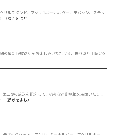
クリルスタンド、アクリルキーホルダー、缶バッジ、ステッ
 （
続きをよむ）
期の最新TV放送話をお楽しみいただける、振り返り上映会を
若君』第二期の放送を記念して、様々な連動施策を展開いたしま
. （
続きをよむ）
、缶バッジセット、アクリルキーホルダー、アクリルボー